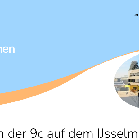
Te
hen
rn der 9c auf dem IJssel