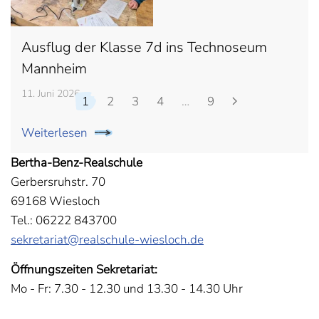
Ausflug der Klasse 7d ins Technoseum
Mannheim
11. Juni 2026
1
2
3
4
…
9
Weiterlesen
Bertha-Benz-Realschule
Gerbersruhstr. 70
69168 Wiesloch
Tel.: 06222 843700
sekretariat@realschule-wiesloch.de
Öffnungszeiten Sekretariat:
Mo - Fr: 7.30 - 12.30 und 13.30 - 14.30 Uhr